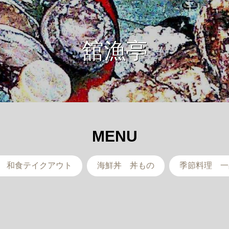
舘漁亭
MENU
 和食テイクアウト
海鮮丼 丼もの
季節料理 一