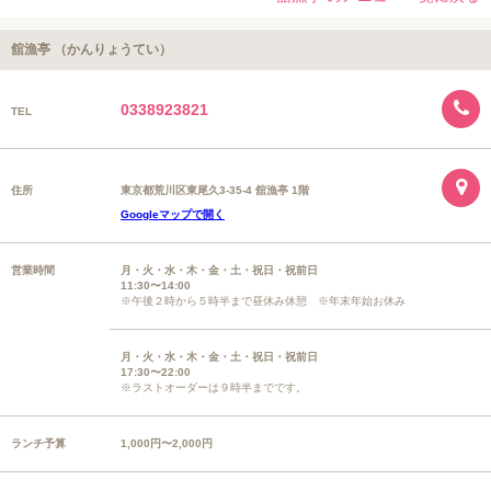
舘漁亭 （かんりょうてい）
0338923821
TEL
住所
東京都荒川区東尾久3-35-4 舘漁亭 1階
Googleマップで開く
営業時間
月・火・水・木・金・土・祝日・祝前日
11:30〜14:00
※午後２時から５時半まで昼休み休憩 ※年末年始お休み
月・火・水・木・金・土・祝日・祝前日
17:30〜22:00
※ラストオーダーは９時半までです。
ランチ予算
1,000円〜2,000円