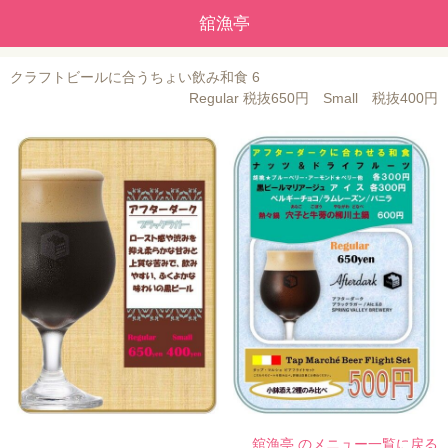
舘漁亭
クラフトビールに合うちょい飲み和食 6
Regular 税抜650円 Small 税抜400円
舘漁亭 のメニュー一覧に戻る